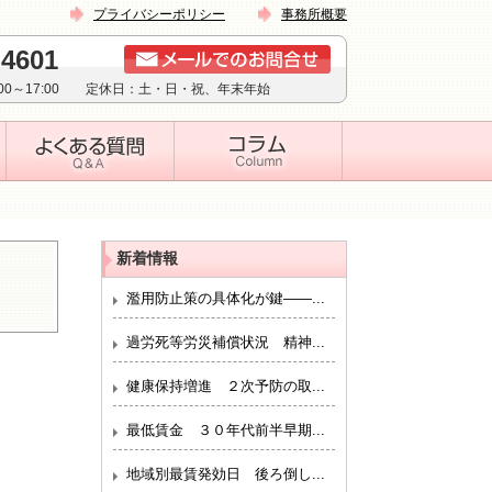
プライバシーポリシー
事務所概要
-4601
:00～17:00 定休日：土・日・祝、年末年始
新着情報
濫用防止策の具体化が鍵――...
過労死等労災補償状況 精神...
健康保持増進 ２次予防の取...
最低賃金 ３０年代前半早期...
地域別最賃発効日 後ろ倒し...