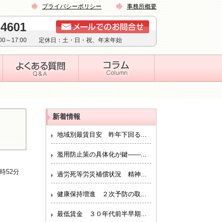
プライバシーポリシー
事務所概要
-4601
:00～17:00 定休日：土・日・祝、年末年始
新着情報
地域別最賃目安 昨年下回る...
濫用防止策の具体化が鍵――...
2時52分
過労死等労災補償状況 精神...
健康保持増進 ２次予防の取...
最低賃金 ３０年代前半早期...