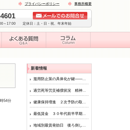
プライバシーポリシー
事務所概要
-4601
:00～17:00 定休日：土・日・祝、年末年始
新着情報
濫用防止策の具体化が鍵――...
過労死等労災補償状況 精神...
1時54分
健康保持増進 ２次予防の取...
最低賃金 ３０年代前半早期...
地域別最賃発効日 後ろ倒し...