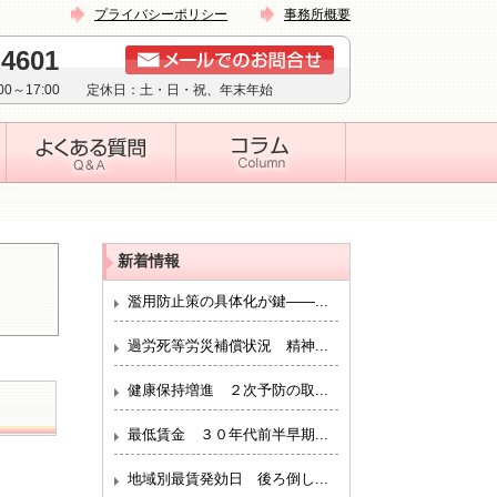
プライバシーポリシー
事務所概要
-4601
:00～17:00 定休日：土・日・祝、年末年始
新着情報
濫用防止策の具体化が鍵――...
過労死等労災補償状況 精神...
健康保持増進 ２次予防の取...
最低賃金 ３０年代前半早期...
地域別最賃発効日 後ろ倒し...